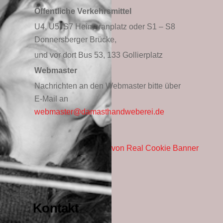
Öffentliche Verkehrsmittel
U4, U5, S7 Heimeranplatz oder S1 – S8
Donnersberger Brücke,
und vor dort Bus 53, 133 Gollierplatz
Webmaster
Nachrichten an den Webmaster bitte über
E-Mail an
webmaster@damasthandweberei.de
Consent Management Platform von Real Cookie Banner
Kontakt