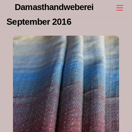
Skip
Damasthandweberei
Men
to
content
September 2016