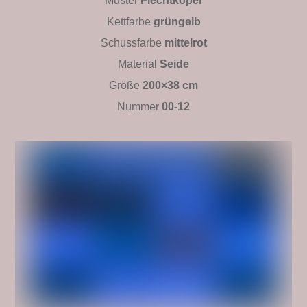
Muster
Flechtköper
Kettfarbe
grüngelb
Schussfarbe
mittelrot
Material
Seide
Größe
200×38 cm
Nummer
00-12