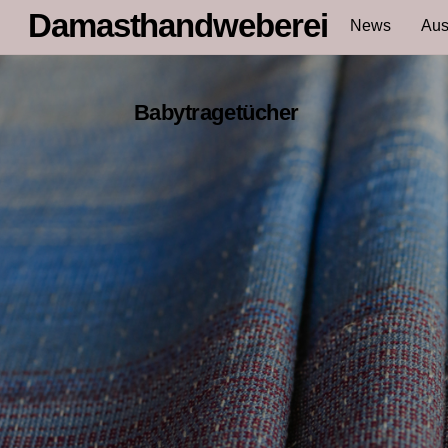
Skip
Damasthandweberei
News
Aus
to
content
Babytragetücher