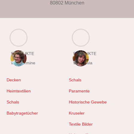
80802 München
PRODUKTE
PRODUKTE
von Hermine
von Sylvia
Decken
Schals
Heimtextilien
Paramente
Schals
Historische Gewebe
Babytragetücher
Kruseler
Textile Bilder