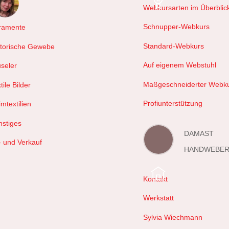
Webkursarten im Überblic
hals
Schnupper-Webkurs
ramente
Standard-Webkurs
storische Gewebe
Auf eigenem Webstuhl
useler
Maßgeschneiderter Webk
tile Bilder
Profiunterstützung
mtextilien
nstiges
DAMAST
- und Verkauf
HANDWEBER
Kontakt
Werkstatt
Sylvia Wiechmann