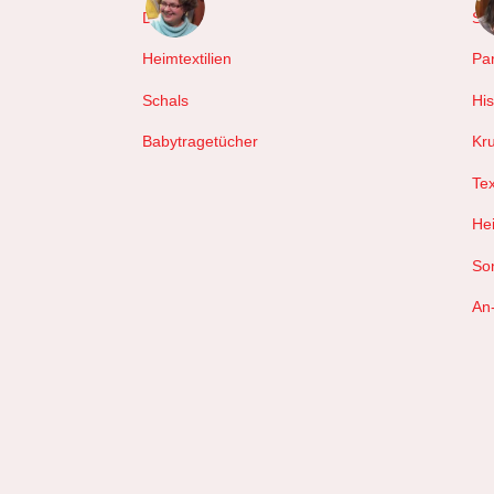
Decken
Sc
Heimtextilien
Pa
Schals
Hi
Babytragetücher
Kr
Tex
Hei
So
An