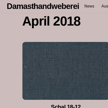
Skip
Damasthandweberei
News
Aus
to
content
April 2018
Schal 18-12