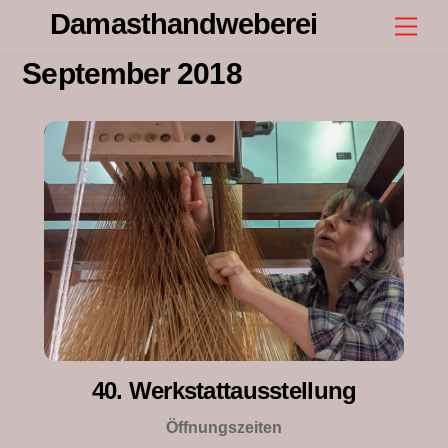
Skip
Damasthandweberei
Men
to
content
September 2018
40. Werkstattausstellung
Öffnungszeiten