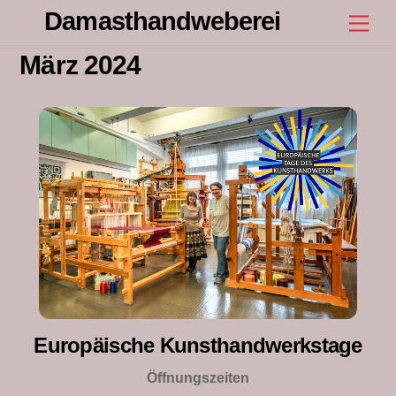
Skip
Damasthandweberei
Men
to
content
März 2024
Europäische Kunsthandwerkstage
Öffnungszeiten