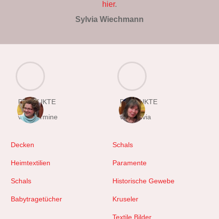
hier
.
Sylvia Wiechmann
PRODUKTE
PRODUKTE
von Hermine
von Sylvia
Decken
Schals
Heimtextilien
Paramente
Schals
Historische Gewebe
Babytragetücher
Kruseler
Textile Bilder