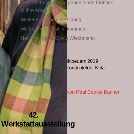
Gewerbehof Westend geben einen Einblick
in ihre Arbeit.
Weiteres ist noch in Planung.
Wir freuen uns auf Ihr kommen.
Hermine Kraus, Sylvia Wiechmann
Textilmarkt Benediktbeuern 2019
12. Fürstenfelder Kirta
Consent Management Platform von Real Cookie Banner
42.
Werkstattausstellung