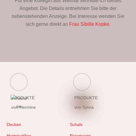
Für eine Kollegin aus Weimar vermittle ich dieses
Angebot. Die Details entnehmen Sie bitte der
nebenstehenden Anzeige. Bei Interesse wenden Sie
sich gerne direkt an
Frau Sibille Kopke
.
PRODUKTE
PRODUKTE
von Hermine
von Sylvia
Decken
Schals
Heimtextilien
Paramente