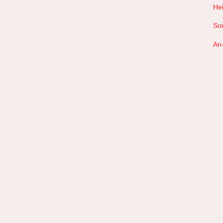
Hei
So
An