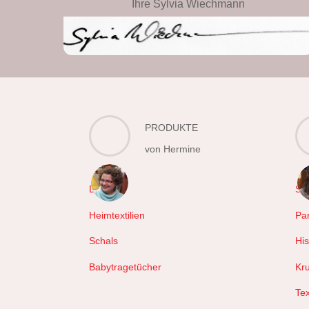
Ihre Sylvia Wiechmann
PRODUKTE
von Hermine
Decken
Sc
Heimtextilien
Pa
Schals
Hi
Babytragetücher
Kr
Tex