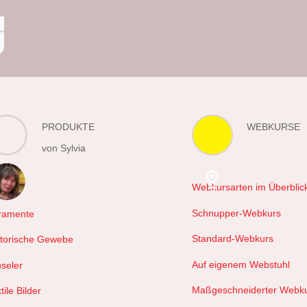
PRODUKTE
WEBKURSE
von Sylvia
Webkursarten im Überblic
hals
Schnupper-Webkurs
ramente
Standard-Webkurs
storische Gewebe
Auf eigenem Webstuhl
useler
Maßgeschneiderter Webk
tile Bilder