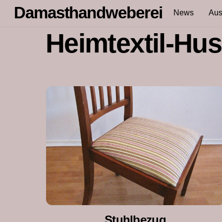
Skip
Damasthandweberei
News
Aus
to
content
Heimtextil-Hu
Stuhlbezug