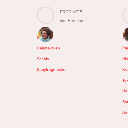
PRODUKTE
von Hermine
Decken
Sc
Heimtextilien
Pa
Schals
Hi
Babytragetücher
Kr
Tex
Hei
So
An