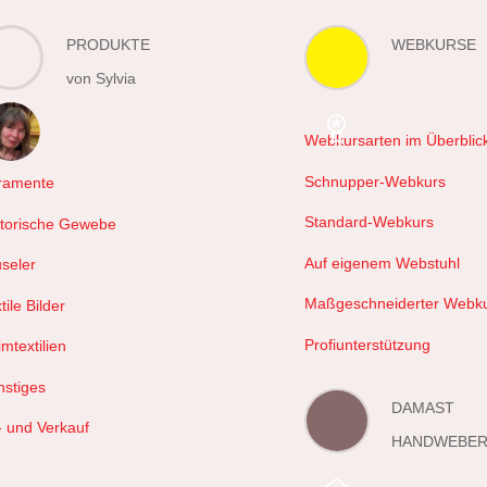
PRODUKTE
WEBKURSE
von Sylvia
Webkursarten im Überblic
hals
Schnupper-Webkurs
ramente
Standard-Webkurs
storische Gewebe
Auf eigenem Webstuhl
useler
Maßgeschneiderter Webk
tile Bilder
Profiunterstützung
mtextilien
nstiges
DAMAST
- und Verkauf
HANDWEBER