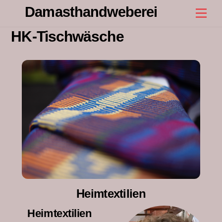
Skip
Damasthandweberei
Men
to
content
HK-Tischwäsche
Heimtextilien
Heimtextilien