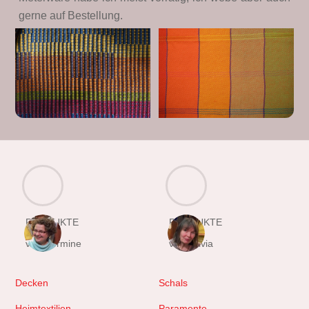
gerne auf Bestellung.
PRODUKTE
PRODUKTE
von Hermine
von Sylvia
Decken
Schals
Heimtextilien
Paramente