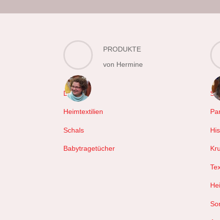
PRODUKTE
von Hermine
Decken
Sc
Heimtextilien
Pa
Schals
Hi
Babytragetücher
Kr
Tex
Hei
So