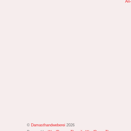
An
©
Damasthandweberei
2026