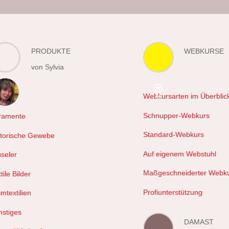
PRODUKTE
WEBKURSE
von Sylvia
Webkursarten im Überblic
hals
Schnupper-Webkurs
ramente
Standard-Webkurs
storische Gewebe
Auf eigenem Webstuhl
useler
Maßgeschneiderter Webk
tile Bilder
Profiunterstützung
mtextilien
nstiges
DAMAST