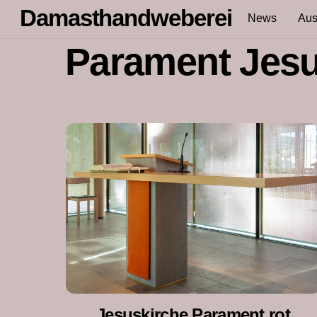
Skip
Damasthandweberei
News
Aus
to
content
Parament Jesu
Jesuskirche Parament rot