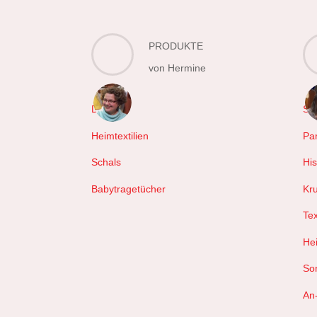
PRODUKTE
von Hermine
Decken
Sc
Heimtextilien
Pa
Schals
Hi
Babytragetücher
Kr
Tex
Hei
So
An