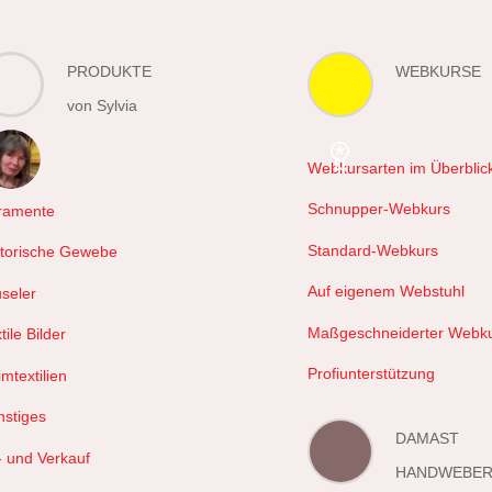
PRODUKTE
WEBKURSE
von Sylvia
Webkursarten im Überblic
hals
Schnupper-Webkurs
ramente
Standard-Webkurs
storische Gewebe
Auf eigenem Webstuhl
useler
Maßgeschneiderter Webk
tile Bilder
Profiunterstützung
mtextilien
nstiges
DAMAST
- und Verkauf
HANDWEBER