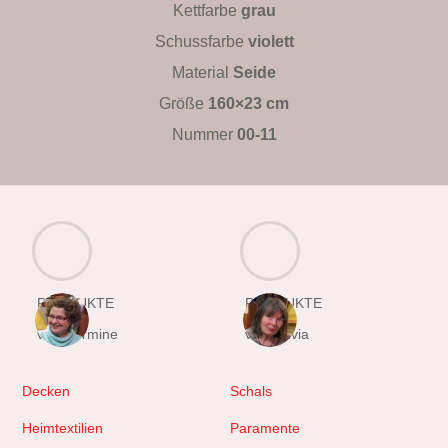
Kettfarbe
grau
Schussfarbe
violett
Material
Seide
Größe
160×23 cm
Nummer
00-11
PRODUKTE
PRODUKTE
von Hermine
von Sylvia
Decken
Schals
Heimtextilien
Paramente