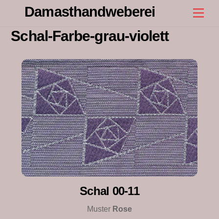
Skip
Damasthandweberei
Men
to
content
Schal-Farbe-grau-violett
Schal 00-11
Muster
Rose