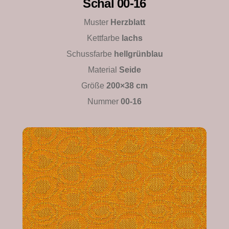
Schal 00-16
Muster
Herzblatt
Kettfarbe
lachs
Schussfarbe
hellgrünblau
Material
Seide
Größe
200×38 cm
Nummer
00-16