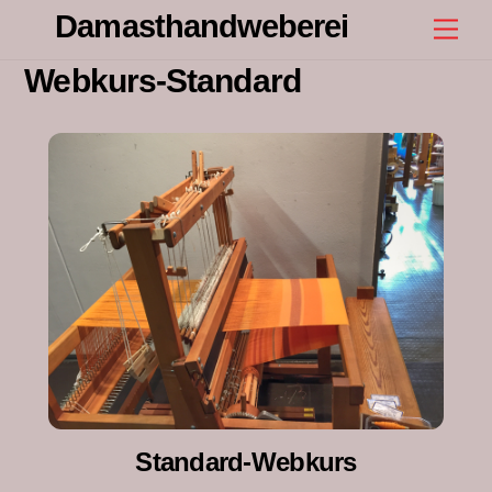
Skip
Damasthandweberei
Men
to
content
Webkurs-Standard
Standard-Webkurs