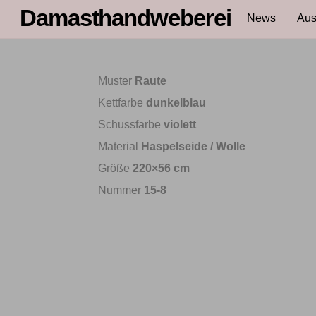
Skip
Damasthandweberei
News
Aus
to
content
Muster
Raute
Kettfarbe
dunkelblau
Schussfarbe
violett
Material
Haspelseide / Wolle
Größe
220×56 cm
Nummer
15-8
Schal 14-06