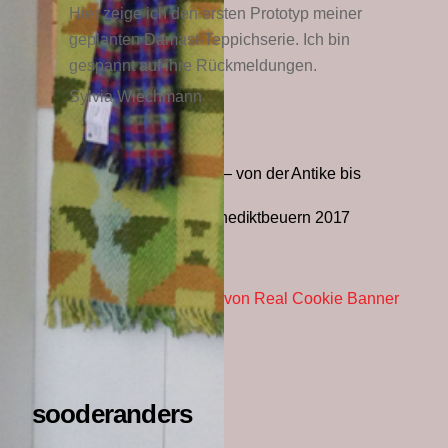
Hier zeige ich den ersten Prototyp meiner
geplanten Damast-Teppichserie. Ich bin
gespannt auf ihre Rückmeldungen.
Sylvia Wiechmann
Textile Techniken – von der Antike bis
Heute
Textilmarkt Benediktbeuern 2017
Consent Management Platform von Real Cookie Banner
sooderanders