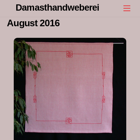
Skip
Damasthandweberei
Men
to
content
August 2016