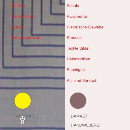
Decken
Schals
Heimtextilien
Paramente
Schals
Historische Gewebe
Babytragetücher
Kruseler
Textile Bilder
Heimtextilien
Sonstiges
An- und Verkauf
WEBKURSE
DAMAST
HANDWEBEREI