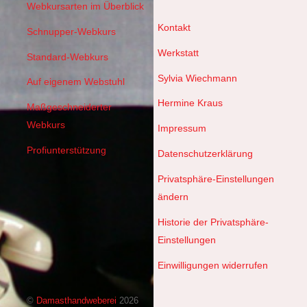
Webkursarten im Überblick
Kontakt
Schnupper-Webkurs
Werkstatt
Standard-Webkurs
Sylvia Wiechmann
Auf eigenem Webstuhl
Hermine Kraus
Maßgeschneiderter
Webkurs
Impressum
Profiunterstützung
Datenschutzerklärung
Privatsphäre-Einstellungen
ändern
Historie der Privatsphäre-
Einstellungen
Einwilligungen widerrufen
©
Damasthandweberei
2026