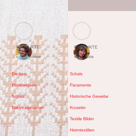
PRODUKTE
PRODUKTE
von Hermine
von Sylvia
Decken
Schals
Heimtextilien
Paramente
Schals
Historische Gewebe
Babytragetücher
Kruseler
Textile Bilder
Heimtextilien