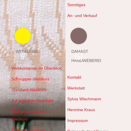
Sonstiges
An- und Verkauf
WEBKURSE
DAMAST
HANDWEBEREI
Webkursarten im Überblick
Kontakt
Schnupper-Webkurs
Werkstatt
Standard-Webkurs
Sylvia Wiechmann
Auf eigenem Webstuhl
Hermine Kraus
Maßgeschneiderter
Webkurs
Impressum
Profiunterstützung