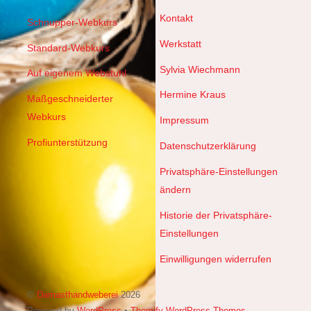
Kontakt
Schnupper-Webkurs
Werkstatt
Standard-Webkurs
Sylvia Wiechmann
Auf eigenem Webstuhl
Hermine Kraus
Maßgeschneiderter
Webkurs
Impressum
Profiunterstützung
Datenschutzerklärung
Privatsphäre-Einstellungen
ändern
Historie der Privatsphäre-
Einstellungen
Einwilligungen widerrufen
©
Damasthandweberei
2026
Powered by
WordPress
•
Themify WordPress Themes