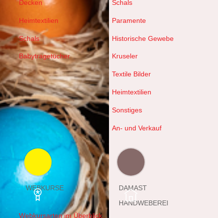
Decken
Schals
Heimtextilien
Paramente
Schals
Historische Gewebe
Babytragetücher
Kruseler
Textile Bilder
Heimtextilien
Sonstiges
An- und Verkauf
WEBKURSE
DAMAST
HANDWEBEREI
Webkursarten im Überblick