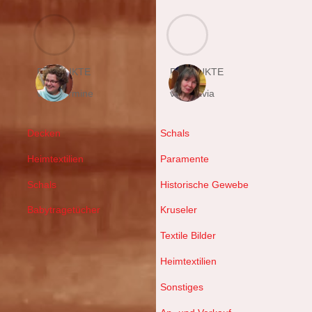
PRODUKTE
PRODUKTE
von Hermine
von Sylvia
Decken
Schals
Heimtextilien
Paramente
Schals
Historische Gewebe
Babytragetücher
Kruseler
Textile Bilder
Heimtextilien
Sonstiges