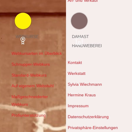
An- und Verkauf
WEBKURSE
DAMAST
HANDWEBEREI
Webkursarten im Überblick
Kontakt
Schnupper-Webkurs
Werkstatt
Standard-Webkurs
Sylvia Wiechmann
Auf eigenem Webstuhl
Hermine Kraus
Maßgeschneiderter
Webkurs
Impressum
Profiunterstützung
Datenschutzerklärung
Privatsphäre-Einstellungen