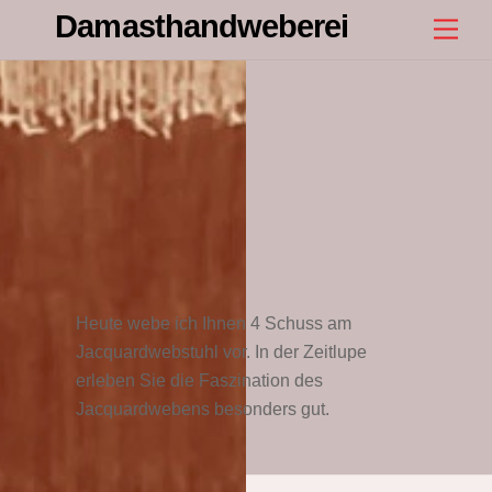
Skip
Damasthandweberei
Men
to
content
Heute webe ich Ihnen 4 Schuss am
Jacquardwebstuhl vor. In der Zeitlupe
erleben Sie die Faszination des
Jacquardwebens besonders gut.