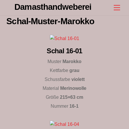
Skip
Damasthandweberei
Men
to
content
Schal-Muster-Marokko
Schal 16-01
Muster
Marokko
Kettfarbe
grau
Schussfarbe
violett
Material
Merinowolle
Größe
215×63 cm
Nummer
16-1