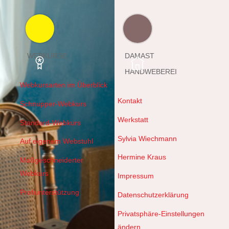
WEBKURSE
DAMAST
HANDWEBEREI
Webkursarten im Überblick
Kontakt
Schnupper-Webkurs
Werkstatt
Standard-Webkurs
Sylvia Wiechmann
Auf eigenem Webstuhl
Hermine Kraus
Maßgeschneiderter
Webkurs
Impressum
Profiunterstützung
Datenschutzerklärung
Privatsphäre-Einstellungen
ändern