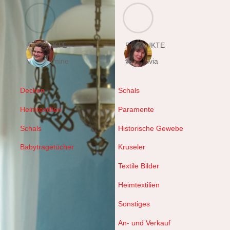
PRODUKTE
PRODUKTE
von Hermine
von Sylvia
Decken
Schals
Heimtextilien
Paramente
Schals
Historische Gewebe
Babytragetücher
Kruseler
Textile Bilder
Heimtextilien
Sonstiges
An- und Verkauf