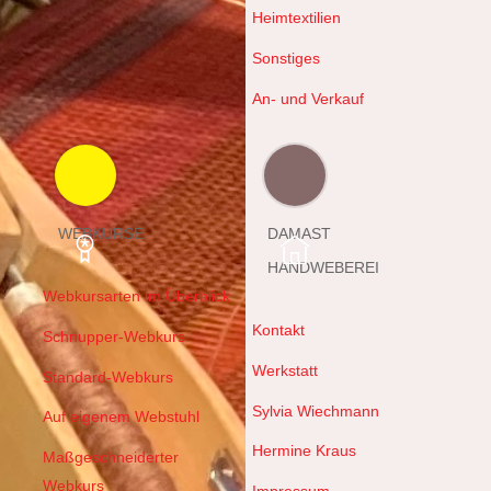
Heimtextilien
Sonstiges
An- und Verkauf
WEBKURSE
DAMAST
HANDWEBEREI
Webkursarten im Überblick
Kontakt
Schnupper-Webkurs
Werkstatt
Standard-Webkurs
Sylvia Wiechmann
Auf eigenem Webstuhl
Hermine Kraus
Maßgeschneiderter
Webkurs