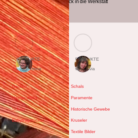
Neuer Blick in die Werkstatt
PRODUKTE
PRODUKTE
von Hermine
von Sylvia
Decken
Schals
Heimtextilien
Paramente
Schals
Historische Gewebe
Babytragetücher
Kruseler
Textile Bilder