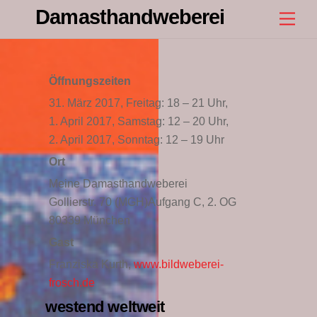
Skip
Damasthandweberei
Men
to
content
Öffnungszeiten
31. März 2017, Freitag: 18 – 21 Uhr,
1. April 2017, Samstag: 12 – 20 Uhr,
2. April 2017, Sonntag: 12 – 19 Uhr
Ort
Meine Damasthandweberei
Gollierstr. 70 (MGH)Aufgang C, 2. OG
80339 München
Gast
Franziska Kurth,
www.bildweberei-
frosch.de
westend weltweit