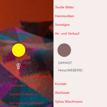
Textile Bilder
Heimtextilien
Sonstiges
An- und Verkauf
WEBKURSE
DAMAST
HANDWEBEREI
Webkursarten im Überblick
Kontakt
Schnupper-Webkurs
Werkstatt
Standard-Webkurs
Sylvia Wiechmann
Auf eigenem Webstuhl