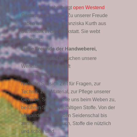
Dieses Jahr beherbergt
open Westend
Gäste aus aller Welt. Zu unserer Freude
haben wir als Gast Franziska Kurth aus
Dänemark in der Werkstatt. Sie webt
Gobelins.
Liebe Freunde der Handweberei,
kommen Sie und besuchen unsere
Werkstattgemeinschaft
Damasthandweberei.
Nehmen Sie sich Zeit für Fragen, zur
Technik, zum Material, zur Pflege unserer
Gewebe. Schauen Sie uns beim Weben zu,
berühren Sie die vielfältigen Stoffe. Von der
Mohairdecke, über den Seidenschal bis
zum Geschirrhandtuch, Stoffe die nützlich
und schön sind.