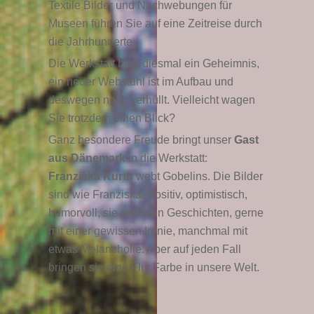
Textile Bilder und Nachwebungen für
Museen führen Sie auf eine Zeitreise durch
die Jahrhunderte.
Die Werkstatt birgt diesmal ein Geheimnis,
ein neuer Webstuhl ist im Aufbau und
deswegen noch verhüllt. Vielleicht wagen
Sie trotzdem einen Blick?
Ganz besondere Freude bringt unser
Gast
aus Dänemark
in die Werkstatt:
Franziska Kurth
webt Gobelins. Die Bilder
sind wie Franziska: Positiv, optimistisch,
humorvoll, sie erzählen Geschichten, gerne
mit einer gewissen Ironie, manchmal mit
etwas Melancholie. Aber auf jeden Fall
bringen sie eine Flut Farbe in unsere Welt.