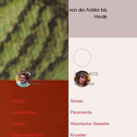
Portrait im Laden
Textile Techniken – von der Antike bis
Heute
PRODUKTE
PRODUKTE
von Hermine
von Sylvia
Decken
Schals
Heimtextilien
Paramente
Schals
Historische Gewebe
Babytragetücher
Kruseler