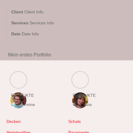
Client
Client Info
Services
Services Info
Date
Date Info
Mein erstes Portfolio
PRODUKTE
PRODUKTE
von Hermine
von Sylvia
Decken
Schals
Heimtextilien
Paramente