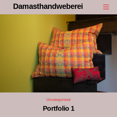
Skip
Damasthandweberei
Men
to
content
Uncategorized
Portfolio 1