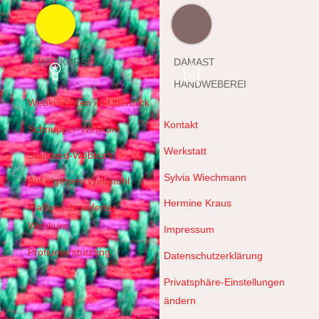
WEBKURSE
DAMAST
HANDWEBEREI
Webkursarten im Überblick
Kontakt
Schnupper-Webkurs
Werkstatt
Standard-Webkurs
Sylvia Wiechmann
Auf eigenem Webstuhl
Hermine Kraus
Maßgeschneiderter
Webkurs
Impressum
Profiunterstützung
Datenschutzerklärung
Privatsphäre-Einstellungen
ändern