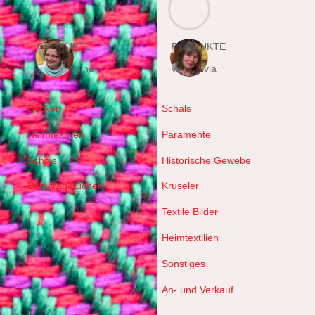
PRODUKTE
PRODUKTE
von Hermine
von Sylvia
Decken
Schals
Heimtextilien
Paramente
Schals
Historische Gewebe
Babytragetücher
Kruseler
Textile Bilder
Heimtextilien
Sonstiges
An- und Verkauf