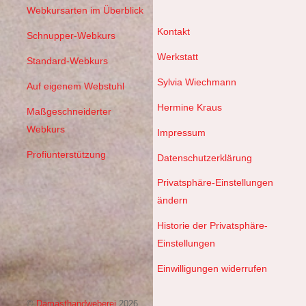
Webkursarten im Überblick
Kontakt
Schnupper-Webkurs
Werkstatt
Standard-Webkurs
Sylvia Wiechmann
Auf eigenem Webstuhl
Hermine Kraus
Maßgeschneiderter
Webkurs
Impressum
Profiunterstützung
Datenschutzerklärung
Privatsphäre-Einstellungen
ändern
Historie der Privatsphäre-
Einstellungen
Einwilligungen widerrufen
©
Damasthandweberei
2026