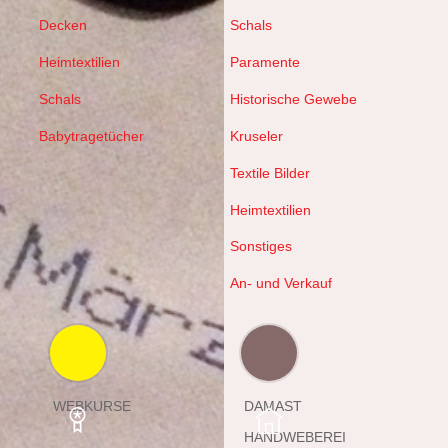
Decken
Schals
Heimtextilien
Paramente
Schals
Historische Gewebe
Babytragetücher
Kruseler
Textile Bilder
Heimtextilien
Sonstiges
An- und Verkauf
WEBKURSE
DAMAST
HANDWEBEREI