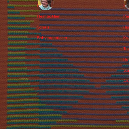
Decken
Sc
Heimtextilien
Pa
Schals
Hi
Babytragetücher
Kr
Tex
Hei
So
An