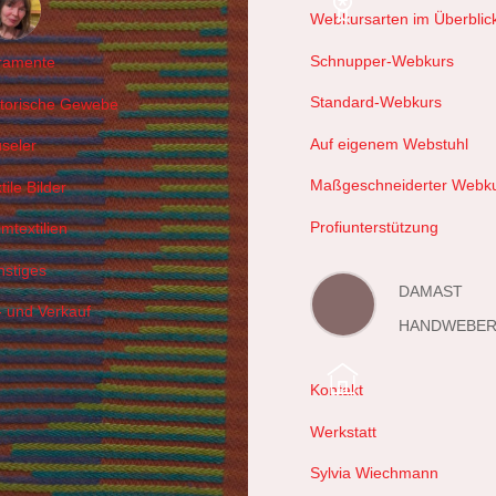
Webkursarten im Überblic
hals
Schnupper-Webkurs
ramente
Standard-Webkurs
storische Gewebe
Auf eigenem Webstuhl
useler
Maßgeschneiderter Webk
tile Bilder
Profiunterstützung
mtextilien
nstiges
DAMAST
- und Verkauf
HANDWEBER
Kontakt
Werkstatt
Sylvia Wiechmann