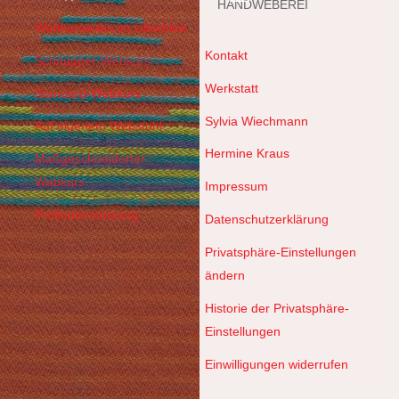
HANDWEBEREI
Webkursarten im Überblick
Kontakt
Schnupper-Webkurs
Werkstatt
Standard-Webkurs
Sylvia Wiechmann
Auf eigenem Webstuhl
Hermine Kraus
Maßgeschneiderter
Webkurs
Impressum
Profiunterstützung
Datenschutzerklärung
Privatsphäre-Einstellungen
ändern
Historie der Privatsphäre-
Einstellungen
Einwilligungen widerrufen