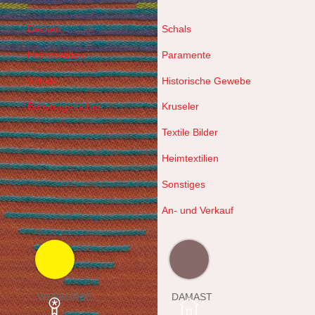
Decken
Schals
Heimtextilien
Paramente
Schals
Historische Gewebe
Babytragetücher
Kruseler
Textile Bilder
Heimtextilien
Sonstiges
An- und Verkauf
WEBKURSE
DAMAST