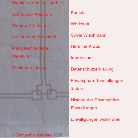
Webkursarten im Überblick
Kontakt
Schnupper-Webkurs
Werkstatt
Standard-Webkurs
Sylvia Wiechmann
Auf eigenem Webstuhl
Hermine Kraus
Maßgeschneiderter
Webkurs
Impressum
Profiunterstützung
Datenschutzerklärung
Privatsphäre-Einstellungen
ändern
Historie der Privatsphäre-
Einstellungen
Einwilligungen widerrufen
©
Damasthandweberei
2026