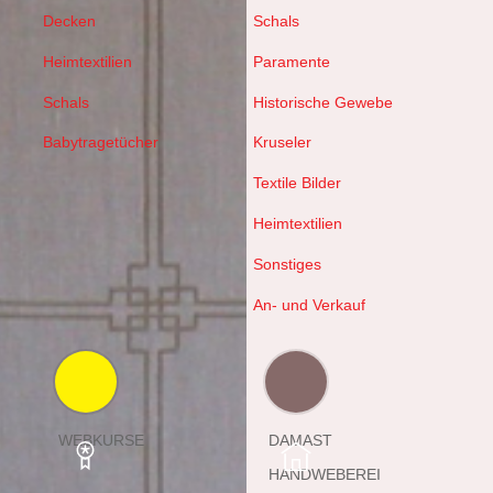
Decken
Schals
Heimtextilien
Paramente
Schals
Historische Gewebe
Babytragetücher
Kruseler
Textile Bilder
Heimtextilien
Sonstiges
An- und Verkauf
WEBKURSE
DAMAST
HANDWEBEREI