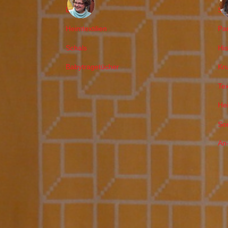
Decken
Sc
Heimtextilien
Pa
Schals
Hi
Babytragetücher
Kr
Tex
Hei
So
An