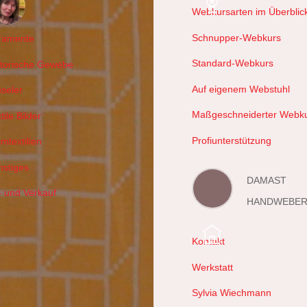
Webkursarten im Überblic
hals
Schnupper-Webkurs
ramente
Standard-Webkurs
storische Gewebe
Auf eigenem Webstuhl
useler
Maßgeschneiderter Webk
tile Bilder
Profiunterstützung
mtextilien
nstiges
DAMAST
- und Verkauf
HANDWEBER
Kontakt
Werkstatt
Sylvia Wiechmann