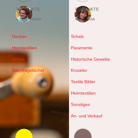
PRODUKTE
PRODUKTE
von Hermine
von Sylvia
Decken
Schals
Heimtextilien
Paramente
Schals
Historische Gewebe
Babytragetücher
Kruseler
Textile Bilder
Heimtextilien
Sonstiges
An- und Verkauf