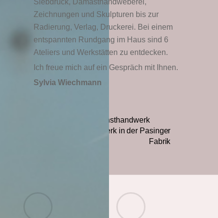
Siebdruck, Damasthandweberei,
Zeichnungen und Skulpturen bis zur
Radierung, Verlag, Druckerei. Bei einem
entspannten Rundgang im Haus sind 6
Ateliers und Werkstätten zu entdecken.
Ich freue mich auf ein Gespräch mit Ihnen.
Sylvia Wiechmann
Der Weg zum Kunsthandwerk
Kunst und Handwerk in der Pasinger
Fabrik