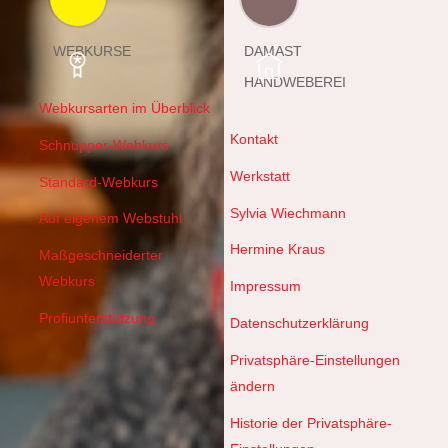
WEBKURSE
DAMAST
HANDWEBEREI
Webkursarten im Überblick
Kontakt
Schnupper-Webkurs
Werkstatt
Standard-Webkurs
Sylvia Wiechmann
Auf eigenem Webstuhl
Hermine Kraus
Maßgeschneiderter
Webkurs
Impressum
Profiunterstützung
Datenschutzerklärung
Privatsphäre-Einstellungen
ändern
Historie der Privatsphäre-