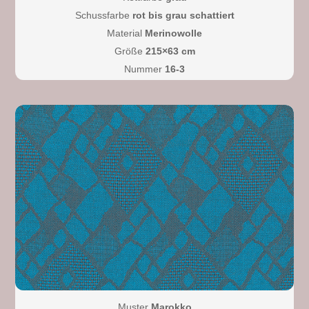
Schussfarbe
rot bis grau schattiert
Material
Merinowolle
Größe
215×63 cm
Nummer
16-3
Muster
Marokko