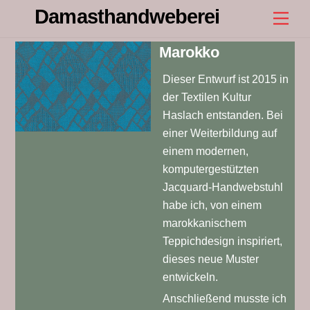
Skip
Damasthandweberei
Men
to
content
Marokko
Dieser Entwurf ist 2015 in
der Textilen Kultur
Haslach entstanden. Bei
einer Weiterbildung auf
einem modernen,
komputergestützten
Jacquard-Handwebstuhl
habe ich, von einem
marokkanischem
Teppichdesign inspiriert,
dieses neue Muster
entwickeln.
Anschließend musste ich