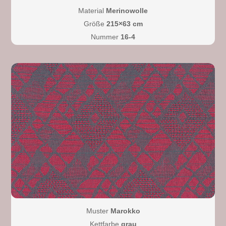
Material
Merinowolle
Größe
215×63 cm
Nummer
16-4
Muster
Marokko
Kettfarbe
grau