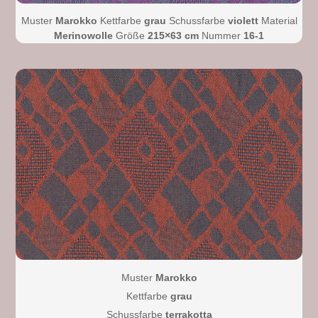
Muster
Marokko
Kettfarbe
grau
Schussfarbe
violett
Material
Merinowolle
Größe
215×63 cm
Nummer
16-1
Muster
Marokko
Kettfarbe
grau
Schussfarbe
terrakotta