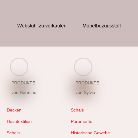
Webstuhl zu verkaufen
Möbelbezugsstoff
PRODUKTE
PRODUKTE
von Hermine
von Sylvia
Decken
Schals
Heimtextilien
Paramente
Schals
Historische Gewebe