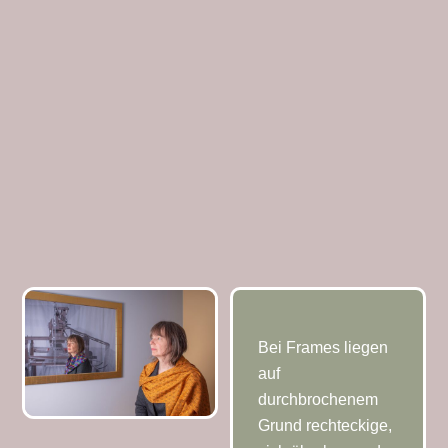
Muster
Frames
Kettfarbe
grau-violett
Schussfarbe
mittelblau
Material
Seide
Größe
195×38 cm
Nummer
18-9
Bei Frames liegen
auf
durchbrochenem
Grund rechteckige,