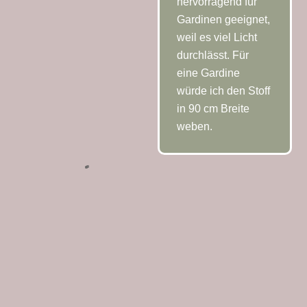
hervorragend für
Kettfarbe
grau
Gardinen geeignet,
Schussfarbe
rot
weil es viel Licht
durchlässt. Für
Material
Schurwolle
eine Gardine
Größe
190×36 cm
würde ich den Stoff
Nummer
18-11
in 90 cm Breite
weben.
Schal 18-10
Muster
Frames
Kettfarbe
grau-violett
Schussfarbe
schwarz