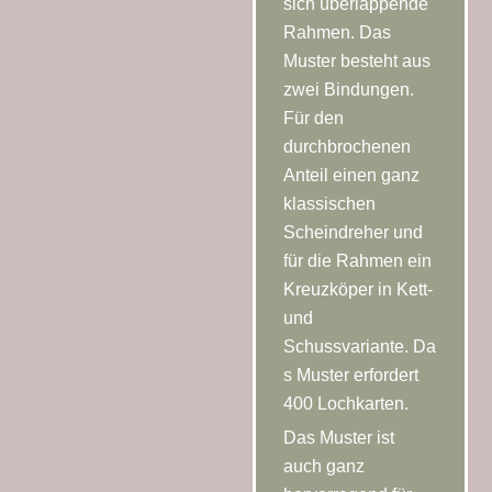
sich überlappende
Rahmen. Das
Muster besteht aus
zwei Bindungen.
Für den
Schal 18-12
durchbrochenen
Schurwolle,
Anteil einen ganz
grau/grau,
190×36
klassischen
cm
Scheindreher und
für die Rahmen ein
Kreuzköper in Kett-
und
Schussvariante. Da
s Muster erfordert
400 Lochkarten.
Schal 18-11
Das Muster ist
auch ganz
Muster
Frames