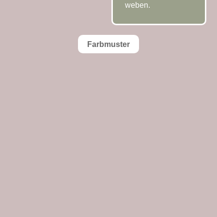
weben.
Farbmuster
Schurwolle, grau/grau,
190×36 cm