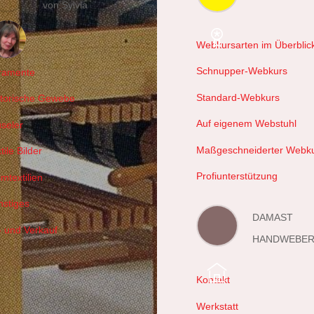
von Sylvia
Webkursarten im Überblic
hals
Schnupper-Webkurs
ramente
Standard-Webkurs
storische Gewebe
Auf eigenem Webstuhl
useler
Maßgeschneiderter Webk
tile Bilder
Profiunterstützung
mtextilien
nstiges
DAMAST
- und Verkauf
HANDWEBER
Kontakt
Werkstatt