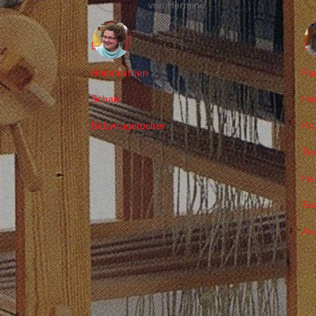
von Hermine
Decken
Sc
Heimtextilien
Pa
Schals
Hi
Babytragetücher
Kr
Tex
Hei
So
An