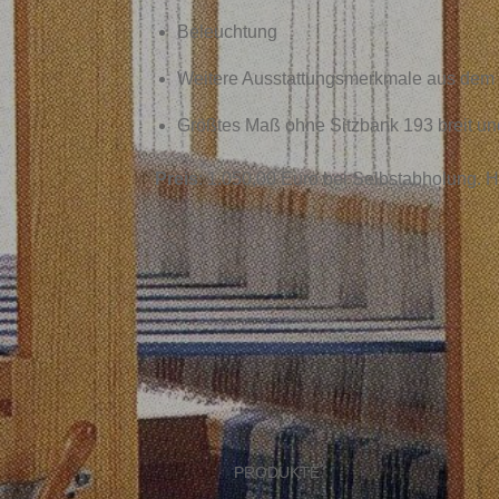
Beleuchtung
Weitere Ausstattungsmerkmale aus dem Bi
Größtes Maß ohne Sitzbank 193 breit un
Preis
: 1.050,00 Euro bei Selbstabholung. H
Kircher Webrahmen
PRODUKTE