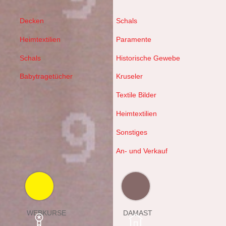
Decken
Schals
Heimtextilien
Paramente
Schals
Historische Gewebe
Babytragetücher
Kruseler
Textile Bilder
Heimtextilien
Sonstiges
An- und Verkauf
WEBKURSE
DAMAST