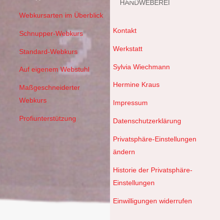
HANDWEBEREI
Webkursarten im Überblick
Kontakt
Schnupper-Webkurs
Werkstatt
Standard-Webkurs
Sylvia Wiechmann
Auf eigenem Webstuhl
Hermine Kraus
Maßgeschneiderter
Webkurs
Impressum
Profiunterstützung
Datenschutzerklärung
Privatsphäre-Einstellungen
ändern
Historie der Privatsphäre-
Einstellungen
Einwilligungen widerrufen