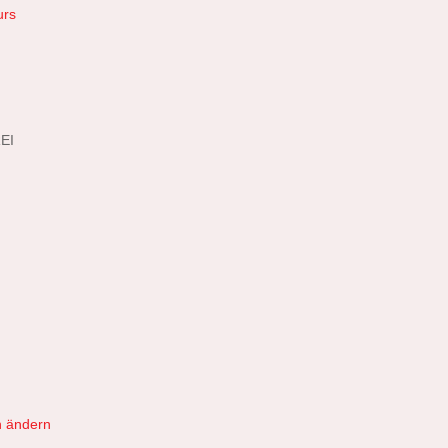
urs
EI
n ändern