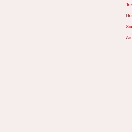
Tex
Hei
So
An