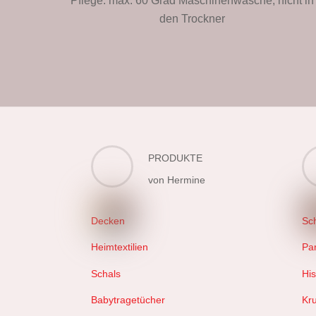
Pflege: max. 60 Grad Maschinenwäsche, nicht in
den Trockner
PRODUKTE
von Hermine
Decken
Sc
Heimtextilien
Pa
Schals
Hi
Babytragetücher
Kr