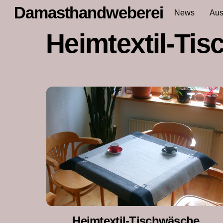
Skip
Damasthandweberei
News
Aus
to
content
Heimtextil-Ti
Heimtextil-Tischwäsche