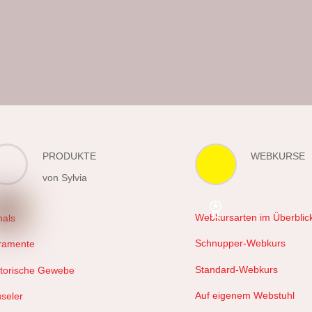
PRODUKTE
WEBKURSE
von Sylvia
Webkursarten im Überblic
hals
Schnupper-Webkurs
ramente
Standard-Webkurs
storische Gewebe
Auf eigenem Webstuhl
useler