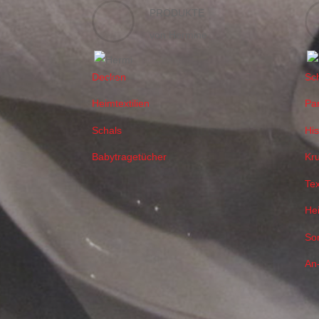
PRODUKTE
von Hermine
Decken
Sc
Heimtextilien
Pa
Schals
Hi
Babytragetücher
Kr
Tex
Hei
So
An