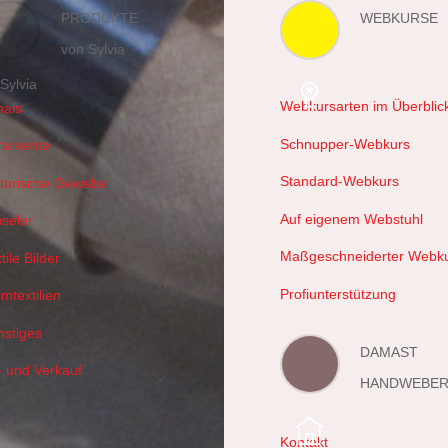
PRODUKTE
WEBKURSE
von Sylvia
Webkursarten im Überblic
hals
Schnupper-Webkurs
ramente
Standard-Webkurs
storische Gewebe
Auf eigenem Webstuhl
useler
Maßgeschneiderter Webk
tile Bilder
Profiunterstützung
mtextilien
nstiges
DAMAST
- und Verkauf
HANDWEBER
Kontakt