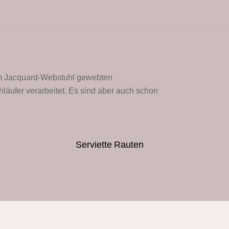
nem Jacquard-Webstuhl gewebten
läufer verarbeitet. Es sind aber auch schon
Serviette Rauten