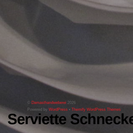
©
Damasthandweberei
2026
Powered by
WordPress
•
Themify WordPress Themes
Serviette Schneck