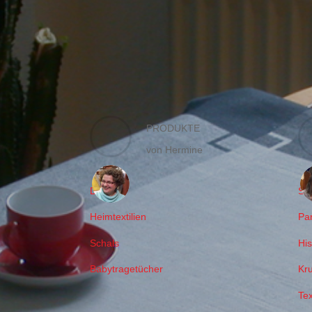
Serviette Rauten
PRODUKTE
von Hermine
Decken
Sc
Heimtextilien
Pa
Schals
Hi
Babytragetücher
Kr
Tex