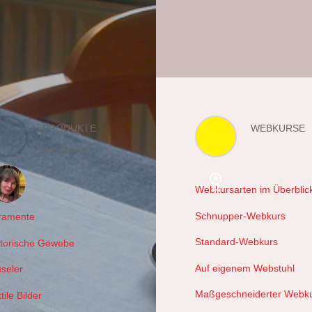
PRODUKTE
WEBKURSE
von Sylvia
Webkursarten im Überblic
hals
Schnupper-Webkurs
ramente
Standard-Webkurs
storische Gewebe
Auf eigenem Webstuhl
useler
Maßgeschneiderter Webk
tile Bilder