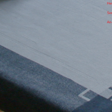
Hei
So
An