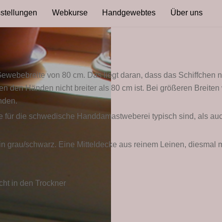
stellungen
Webkurse
Handgewebtes
Über uns
 Gewebebreite von 80 cm. Das liegt daran, dass das Schiffchen
hen den Händen nicht breiter als 80 cm ist. Bei größeren Brei
nden.
sie für die schwedische Handdamastweberei typisch sind, als au
n grau/schwarz. Eine Mitteldecke aus reinem Leinen, diesmal mi
ht in den Trockner