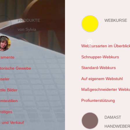
PRODUKTE
WEBKURSE
von Sylvia
Webkursarten im Überblic
hals
Schnupper-Webkurs
ramente
Standard-Webkurs
storische Gewebe
Auf eigenem Webstuhl
useler
Maßgeschneiderter Webk
tile Bilder
Profiunterstützung
mtextilien
nstiges
DAMAST
- und Verkauf
HANDWEBER