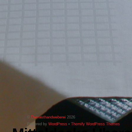
©
Damasthandweberei
2026
Powered by
WordPress
•
Themify WordPress Themes