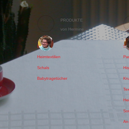
PRODUKTE
von Hermine
Decken
Sc
Heimtextilien
Pa
Schals
Hi
Babytragetücher
Kr
Tex
Hei
So
An