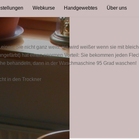
stellungen
Webkurse
Handgewebtes
Über uns
Leinen. Sie nicht ganz weiß, sie wird weißer wenn sie mit blei
ungefärbt) hat einen enormen Vorteil: Sie bekommen jeden Flec
che behandeln, dann in der Waschmaschine 95 Grad waschen!
ht in den Trockner
farbig