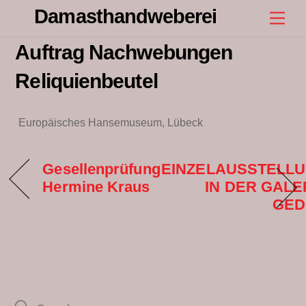
Skip
Damasthandweberei
Men
to
content
Auftrag Nachwebungen
Reliquienbeutel
Europäisches Hansemuseum, Lübeck
Gesellenprüfung
EINZELAUSSTELL
Hermine Kraus
IN DER GALE
GE