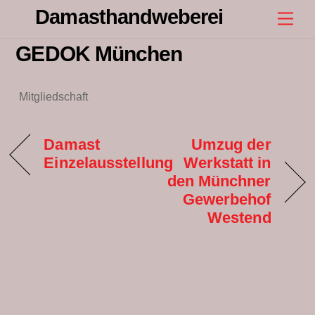
Skip
Damasthandweberei
Men
to
content
GEDOK München
Mitgliedschaft
Damast
Umzug der
Einzelausstellung
Werkstatt in
den Münchner
Gewerbehof
Westend